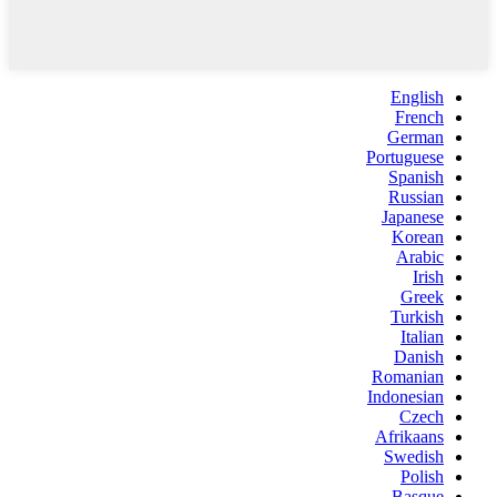
English
French
German
Portuguese
Spanish
Russian
Japanese
Korean
Arabic
Irish
Greek
Turkish
Italian
Danish
Romanian
Indonesian
Czech
Afrikaans
Swedish
Polish
Basque