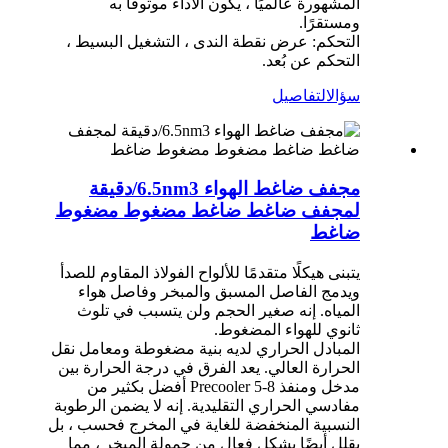
المشهورة عالميًا ، يكون الأداء موثوقًا به
ومستقرًا.
التحكم: عرض نقطة الندى ، التشغيل البسيط ،
التحكم عن بُعد.
سؤال
التفاصيل
مجفف ضاغط الهواء 6.5nm3/دقيقة
لمجفف ضاغط ضاغط مضغوط مضغوط
ضاغط
يتبنى هيكلًا متقدمًا للألواح الفولاذ المقاوم للصدأ
ويدمج الفاصل المسبق والمبخر وفاصل هواء
المياه. إنه صغير الحجم ولن يتسبب في تلوث
ثانوي للهواء المضغوط.
المبادل الحراري لديه بنية مضغوطة ومعامل نقل
الحرارة العالي. يعد الفرق في درجة الحرارة بين
مدخل ومنفذ Precooler 5-8 أفضل بكثير من
مفادسي الحراري التقليدية. إنه لا يضمن الرطوبة
النسبية المنخفضة للغاية في المخرج فحسب ، بل
يقلل أيضًا بشكل فعال من حمولة المبخر ، مما