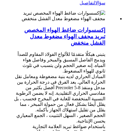
سؤال
التفاصيل
إكسسوارات ضاغط الهواء المخصص
تبريد مجفف الهواء مضغوط معدل
الفشل منخفض
يتبنى هيكلًا متقدمًا للألواح الفولاذ المقاوم للصدأ
ويدمج الفاصل المسبق والمبخر وفاصل هواء
المياه. إنه صغير الحجم ولن يتسبب في تلوث
ثانوي للهواء المضغوط.
المبادل الحراري لديه بنية مضغوطة ومعامل نقل
الحرارة العالي. يعد الفرق في درجة الحرارة بين
مدخل ومنفذ Precooler 5-8 أفضل بكثير من
مفادسي الحراري التقليدية. إنه لا يضمن الرطوبة
النسبية المنخفضة للغاية في المخرج فحسب ، بل
يقلل أيضًا بشكل فعال من حمولة المبخر ، مما
يقلل من تقليل استهلاك الجهاز بأكمله.
الحجم الصغير ، السهل التثبيت ، الجمع المعياري
يحسن الإنتاجية.
باستخدام ضواغط تبريد العلامة التجارية