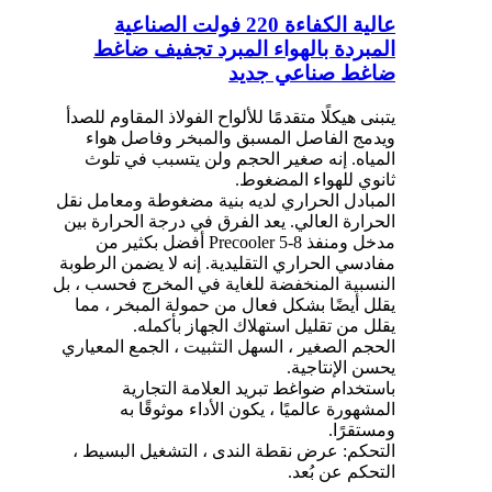
عالية الكفاءة 220 فولت الصناعية
المبردة بالهواء المبرد تجفيف ضاغط
ضاغط صناعي جديد
يتبنى هيكلًا متقدمًا للألواح الفولاذ المقاوم للصدأ
ويدمج الفاصل المسبق والمبخر وفاصل هواء
المياه. إنه صغير الحجم ولن يتسبب في تلوث
ثانوي للهواء المضغوط.
المبادل الحراري لديه بنية مضغوطة ومعامل نقل
الحرارة العالي. يعد الفرق في درجة الحرارة بين
مدخل ومنفذ Precooler 5-8 أفضل بكثير من
مفادسي الحراري التقليدية. إنه لا يضمن الرطوبة
النسبية المنخفضة للغاية في المخرج فحسب ، بل
يقلل أيضًا بشكل فعال من حمولة المبخر ، مما
يقلل من تقليل استهلاك الجهاز بأكمله.
الحجم الصغير ، السهل التثبيت ، الجمع المعياري
يحسن الإنتاجية.
باستخدام ضواغط تبريد العلامة التجارية
المشهورة عالميًا ، يكون الأداء موثوقًا به
ومستقرًا.
التحكم: عرض نقطة الندى ، التشغيل البسيط ،
التحكم عن بُعد.